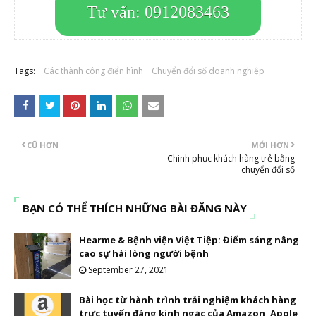
Tư vấn: 0912083463
Tags:
Các thành công điển hình
Chuyển đổi số doanh nghiệp
CŨ HƠN
MỚI HƠN
Chinh phục khách hàng trẻ bằng
chuyển đổi số
BẠN CÓ THỂ THÍCH NHỮNG BÀI ĐĂNG NÀY
Hearme & Bệnh viện Việt Tiệp: Điểm sáng nâng
cao sự hài lòng người bệnh
September 27, 2021
Bài học từ hành trình trải nghiệm khách hàng
trực tuyến đáng kinh ngạc của Amazon, Apple