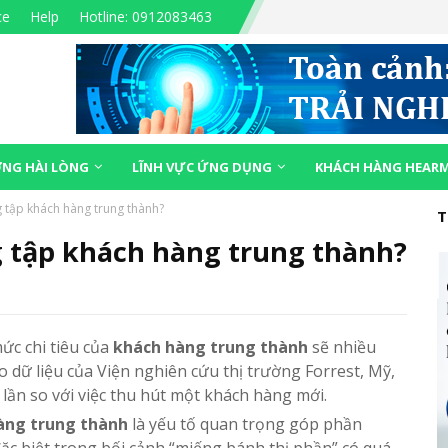
ce
Help
Hotline: 0912083463
NG HÀI LÒNG
LĨNH VỰC ỨNG DỤNG
KHÁCH HÀNG HEAR
 tập khách hàng trung thành?
T
g tập khách hàng trung thành?
ức chi tiêu của
khách hàng trung thành
sẽ nhiều
 dữ liệu của Viện nghiên cứu thị trường Forrest, Mỹ,
 lần so với việc thu hút một khách hàng mới.
àng trung thành
là yếu tố quan trọng góp phần