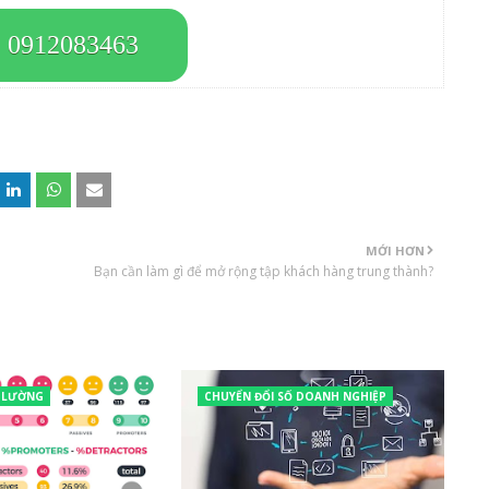
: 0912083463
MỚI HƠN
Bạn cần làm gì để mở rộng tập khách hàng trung thành?
 LƯỜNG
CHUYỂN ĐỔI SỐ DOANH NGHIỆP