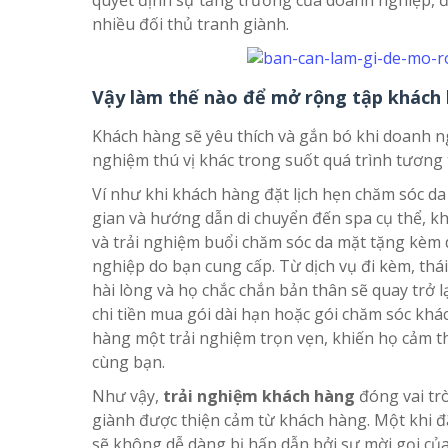
quyết định sự tăng trưởng của doanh nghiệp, đ
nhiều đối thủ tranh giành.
Vậy làm thế nào để mở rộng tập khách
Khách hàng sẽ yêu thích và gắn bó khi doanh n
nghiệm thú vị khác trong suốt quá trình tương 
Ví như khi khách hàng đặt lịch hẹn chăm sóc da 
gian và hướng dẫn di chuyển đến spa cụ thể, kh
và trải nghiệm buổi chăm sóc da mặt tặng kèm d
nghiệp do bạn cung cấp. Từ dịch vụ đi kèm, thá
hài lòng và họ chắc chắn bản thân sẽ quay trở 
chi tiền mua gói dài hạn hoặc gói chăm sóc kh
hàng một trải nghiệm trọn vẹn, khiến họ cảm th
cùng bạn.
Như vậy,
trải nghiệm khách hàng
đóng vai trò
giành được thiện cảm từ khách hàng. Một khi đ
sẽ không dễ dàng bị hấp dẫn bởi sự mời gọi củ