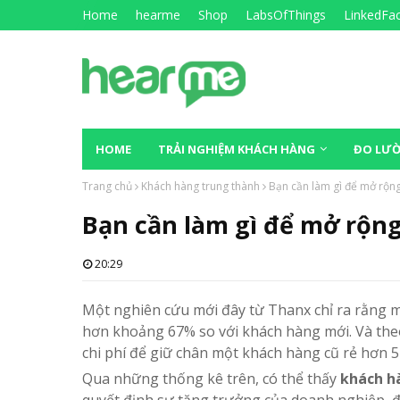
Home
hearme
Shop
LabsOfThings
LinkedFa
HOME
TRẢI NGHIỆM KHÁCH HÀNG
ĐO LƯỜ
Trang chủ
Khách hàng trung thành
Bạn cần làm gì để mở rộng
Bạn cần làm gì để mở rộn
20:29
Một nghiên cứu mới đây từ Thanx chỉ ra rằng m
hơn khoảng 67% so với khách hàng mới. Và theo
chi phí để giữ chân một khách hàng cũ rẻ hơn 5
Qua những thống kê trên, có thể thấy
khách h