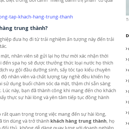
ặc biệt trong bối cảnh “miếng bánh thị phần” có quá
T
 hàng trung thành?
D
ghiệp đưa họ đi từ trải nghiệm ấn tượng này đến trải
tác.
mặt, nhân viên sẽ gửi lại họ thư mời xác nhận thời
i đến spa họ sẽ được thưởng thức loại nước họ thích
ịch vụ gội đầu dưỡng sinh, sấy tóc tạo kiểu chuyên
i độ nhân viên và chất lượng tay nghề đều khiến họ
lại sử dụng buổi chăm sóc da mặt, thậm chí sẵn sàng
ác. Lúc này, bạn đã thành công khi mang đến cho khách
ấy thực sự hài lòng và yên tâm tiếp tục đồng hành
 rất quan trọng trong việc mang đến sự hài lòng,
ã tin dùng và trở thành
khách hàng trung thành
, họ
a đối thủ, không dễ dàng quay lưng với doanh nghiệp.