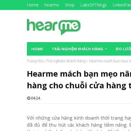
Home
hearme
Shop
LabsOfThings
LinkedFa
HOME
TRẢI NGHIỆM KHÁCH HÀNG
ĐO LƯỜ
Trang chủ
Trải nghiệm khách hàng
Hearme mách bạn mẹo nân
Hearme mách bạn mẹo nân
hàng cho chuỗi cửa hàng 
04:24
Với những cửa hàng kinh doanh thời trang hay
đã đủ để thu hút các khách hàng tiềm năng. 