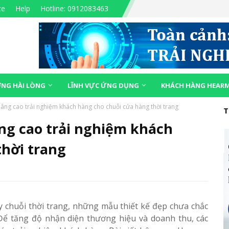
ce
Help
Hotline: 0912083463
NG HÀI LÒNG
LĨNH VỰC ỨNG DỤNG
KHÁCH HÀNG HEAR
g cao trải nghiệm khách hàng cho chuỗi cửa hàng thời trang
T
g cao trải nghiệm khách
thời trang
 chuỗi thời trang, những mẫu thiết kế đẹp chưa chắc
Để tăng độ nhận diện thương hiệu và doanh thu, các