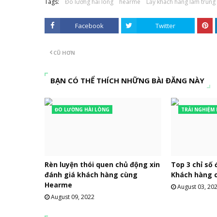
Tags:
Đo lường hài lòng
hearme
Lấy khách hàng làm trung
Facebook
Twitter
CŨ HƠN
BẠN CÓ THỂ THÍCH NHỮNG BÀI ĐĂNG NÀY
ĐO LƯỜNG HÀI LÒNG
TRẢI NGHIỆM
Rèn luyện thói quen chủ động xin
Top 3 chỉ số 
đánh giá khách hàng cùng
Khách hàng 
Hearme
August 03, 20
August 09, 2022