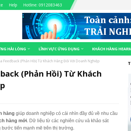
ce
Help
Hotline: 0912083463
NG HÀI LÒNG
LĨNH VỰC ỨNG DỤNG
KHÁCH HÀNG HEAR
 Feedback (Phản Hồi) Từ Khách Hàng Đối Với Doanh Nghiệp
T
back (Phản Hồi) Từ Khách
ệp
h hàng
giúp doanh nghiệp có cái nhìn đầy đủ về nhu cầu
ách hàng mới
. Dữ liệu từ các nghiên cứu và khảo sát
 bước tiến mạnh mẽ trên thị trường.