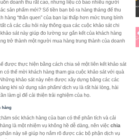
ồn doanh thu rất cao, nhưng liệu có bao nhiêu người
các sản phẩm mới? Số tiền bạn bỏ ra hàng tháng để thu
h hàng “thân quen” của bạn lại thấp hơn mức trung bình
o tất cả các câu hỏi này thông qua các cuộc khảo sát chi
 khảo sát này giúp đo lường sự gắn kết của khách hàng
àng trở thành một người mua hàng trung thành của doanh
ể được thực hiện bằng cách chia sẻ một liên kết khảo sát
n có thể mời khách hàng tham gia cuộc khảo sát với quà
. Những khảo sát này nên được xây dựng bằng các các
ng khi sử dụng sản phẩm/ dịch vụ là rất hài lòng, hài
ần làm gì để cải thiện trải nghiệm của họ.
h hàng
chăm sóc khách hàng của bạn có thể phân tích và cải
 hàng là một nhiệm vụ không hề dễ dàng, nên việc
chia
 phận này sẽ giúp họ nắm rõ được các bộ phận dịch vụ