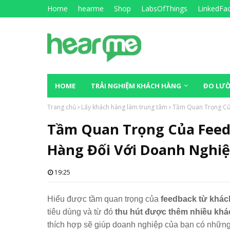
Home
hearme
Shop
LabsOfThings
LinkedFa
HOME
TRẢI NGHIỆM KHÁCH HÀNG
ĐO LƯỜ
Trang chủ
Lấy khách hàng làm trung tâm
Tầm Quan Trọng Của
Tầm Quan Trọng Của Feed
Hàng Đối Với Doanh Nghi
19:25
Hiểu được tầm quan trọng của
feedback từ khác
tiêu dùng và từ đó
thu hút được thêm nhiều kh
thích hợp sẽ giúp doanh nghiệp của bạn có những