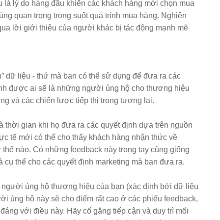
u là lý do hàng đầu khiến các khách hàng mới chọn mua
ùng quan trọng trong suốt quá trình mua hàng. Nghiên
ua lời giới thiệu của người khác bị tác động mạnh mẽ
 dữ liệu - thứ mà bạn có thể sử dụng để đưa ra các
ịnh được ai sẽ là những người ủng hộ cho thương hiệu
ng và các chiến lược tiếp thị trong tương lai.
và thời gian khi họ đưa ra các quyết định dựa trên nguồn
thực tế mới có thể cho thấy khách hàng nhận thức về
thế nào. Có những feedback này trong tay cũng giống
 cụ thể cho các quyết định marketing mà bạn đưa ra.
 người ủng hộ thương hiệu của bạn (xác định bởi dữ liệu
i ủng hộ này sẽ cho điểm rất cao ở các phiếu feedback,
đáng với điều này. Hãy cố gắng tiếp cận và duy trì mối