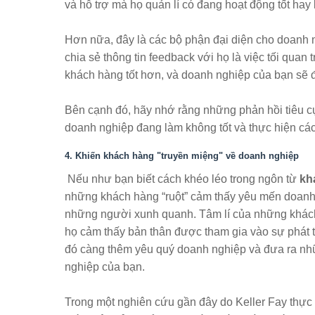
và hỗ trợ mà họ quản lí có đang hoạt động tốt hay
Hơn nữa, đây là các bộ phận đại diện cho doanh ng
chia sẻ thông tin feedback với họ là việc tối quan
khách hàng tốt hơn, và doanh nghiệp của bạn sẽ 
Bên cạnh đó, hãy nhớ rằng những phản hồi tiêu 
doanh nghiệp đang làm không tốt và thực hiện cá
4. Khiến khách hàng "truyền miệng" về doanh nghiệp
Nếu như bạn biết cách khéo léo trong ngôn từ
kh
những khách hàng “ruột” cảm thấy yêu mến doanh
những người xunh quanh. Tâm lí của những khách 
họ cảm thấy bản thân được tham gia vào sự phát t
đó càng thêm yêu quý doanh nghiệp và đưa ra nhữ
nghiệp của bạn.
Trong một nghiên cứu gần đây do Keller Fay thực