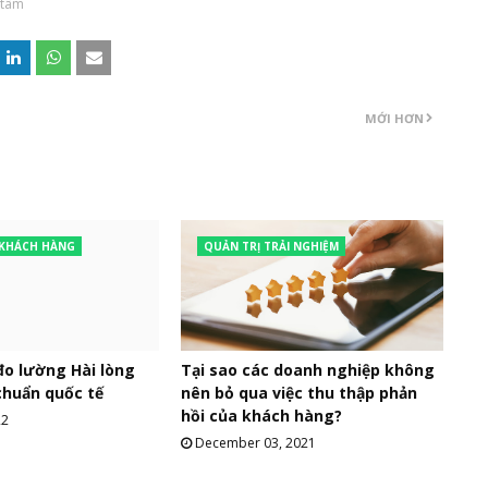
 tâm
MỚI HƠN
 KHÁCH HÀNG
QUẢN TRỊ TRẢI NGHIỆM
đo lường Hài lòng
Tại sao các doanh nghiệp không
chuẩn quốc tế
nên bỏ qua việc thu thập phản
hồi của khách hàng?
22
December 03, 2021