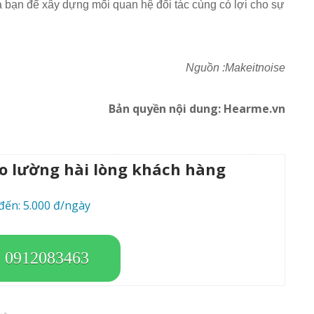
bạn để xây dựng mối quan hệ đối tác cùng có lợi cho sự
Nguồn :Makeitnoise
Bản quyền nội dung: Hearme.vn
đo lường hài lòng khách hàng
đến: 5.000 đ/ngày
: 0912083463