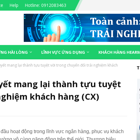
ce
Help
Hotline: 0912083463
NG HÀI LÒNG
LĨNH VỰC ỨNG DỤNG
KHÁCH HÀNG HEAR
yết mang lại thành tựu tuyệt vời trong chuyển đổi trải nghiệm khách
T
yết mang lại thành tựu tuyệt
 nghiệm khách hàng (CX)
 đầu hoạt động trong lĩnh vực ngân hàng, phục vụ khách 
 trường vô cùng năng động trên thế giới. Thương hiệu 