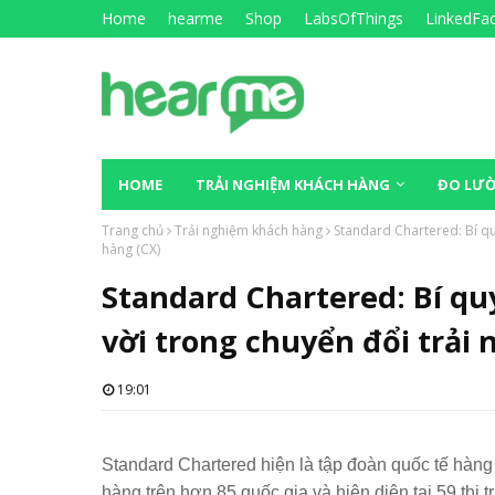
Home
hearme
Shop
LabsOfThings
LinkedFa
HOME
TRẢI NGHIỆM KHÁCH HÀNG
ĐO LƯỜ
Trang chủ
Trải nghiệm khách hàng
Standard Chartered: Bí qu
hàng (CX)
Standard Chartered: Bí qu
vời trong chuyển đổi trải
19:01
Standard Chartered hiện là tập đoàn quốc tế hàng
hàng trên hơn 85 quốc gia và hiện diện tại 59 thị