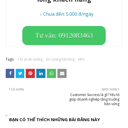
Chưa đến: 5.000 đ/ngày
Tư vấn: 0912083463
Tags:
Chỉ số đo lường
Đo lường hài lòng
NPS
CŨ HƠN
MỚI HƠN
Customer Success là gì? Yếu tố
giúp doanh nghiệp tằng trưởng
bền vững
BẠN CÓ THỂ THÍCH NHỮNG BÀI ĐĂNG NÀY